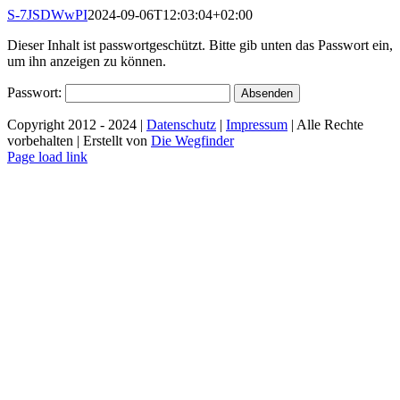
Zum
S-7JSDWwPI
2024-09-06T12:03:04+02:00
Inhalt
Dieser Inhalt ist passwortgeschützt. Bitte gib unten das Passwort ein,
springen
um ihn anzeigen zu können.
Passwort:
Copyright 2012 - 2024 |
Datenschutz
|
Impressum
| Alle Rechte
vorbehalten | Erstellt von
Die Wegfinder
Facebook
Instagram
Page load link
Nach
oben