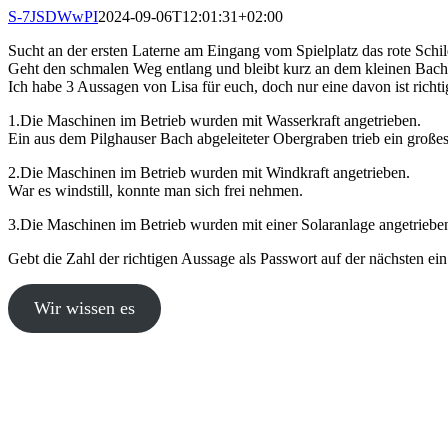
Zum
S-7JSDWwPI
2024-09-06T12:01:31+02:00
Inhalt
Sucht an der ersten Laterne am Eingang vom Spielplatz das rote Schil
springen
Geht den schmalen Weg entlang und bleibt kurz an dem kleinen Bach
Ich habe 3 Aussagen von Lisa für euch, doch nur eine davon ist richti
1.Die Maschinen im Betrieb wurden mit Wasserkraft angetrieben.
Ein aus dem Pilghauser Bach abgeleiteter Obergraben trieb ein große
2.Die Maschinen im Betrieb wurden mit Windkraft angetrieben.
War es windstill, konnte man sich frei nehmen.
3.Die Maschinen im Betrieb wurden mit einer Solaranlage angetriebe
Gebt die Zahl der richtigen Aussage als Passwort auf der nächsten ein.
Wir wissen es