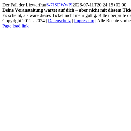
Zum
Der Fall der Liewerfrau
S-7JSDWwPI
2026-07-11T20:24:15+02:00
Inhalt
Deine Veranstaltung wartet auf dich – aber nicht mit diesem Tick
springen
Es scheint, als wäre dieses Ticket nicht mehr gültig. Bitte überprüfe
Copyright 2012 - 2024 |
Datenschutz
|
Impressum
| Alle Rechte vorbeh
Facebook
Instagram
Page load link
Nach
oben