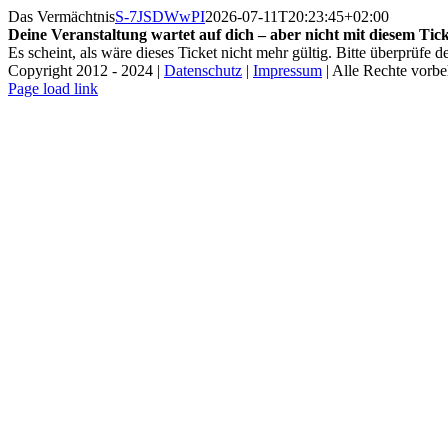
Zum
Das Vermächtnis
S-7JSDWwPI
2026-07-11T20:23:45+02:00
Inhalt
Deine Veranstaltung wartet auf dich – aber nicht mit diesem Tick
springen
Es scheint, als wäre dieses Ticket nicht mehr gültig. Bitte überprüfe
Copyright 2012 - 2024 |
Datenschutz
|
Impressum
| Alle Rechte vorbeh
Facebook
Instagram
Page load link
Nach
oben