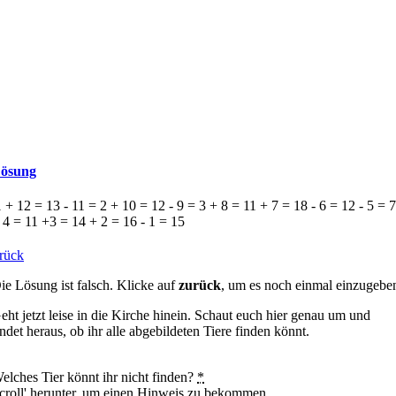
ösung
 + 12 = 13 - 11 = 2 + 10 = 12 - 9 = 3 + 8 = 11 + 7 = 18 - 6 = 12 - 5 = 
 4 = 11 +3 = 14 + 2 = 16 - 1 = 15
rück
ie Lösung ist falsch. Klicke auf
zurück
, um es noch einmal einzugebe
eht jetzt leise in die Kirche hinein. Schaut euch hier genau um und
indet heraus, ob ihr alle abgebildeten Tiere finden könnt.
elches Tier könnt ihr nicht finden?
*
croll' herunter, um einen Hinweis zu bekommen.