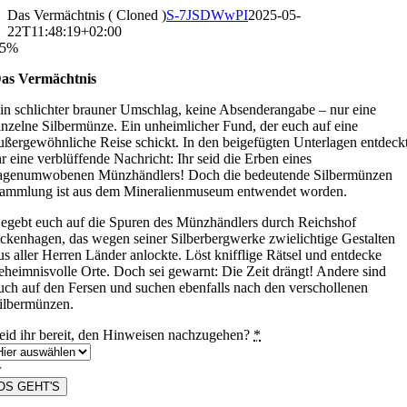
Zum
Das Vermächtnis ( Cloned )
S-7JSDWwPI
2025-05-
Inhalt
22T11:48:19+02:00
springen
5%
as Vermächtnis
in schlichter brauner Umschlag, keine Absenderangabe – nur eine
inzelne Silbermünze. Ein unheimlicher Fund, der euch auf eine
ußergewöhnliche Reise schickt. In den beigefügten Unterlagen entdeck
hr eine verblüffende Nachricht: Ihr seid die Erben eines
agenumwobenen Münzhändlers! Doch die bedeutende Silbermünzen
ammlung ist aus dem Mineralienmuseum entwendet worden.
egebt euch auf die Spuren des Münzhändlers durch Reichshof
ckenhagen, das wegen seiner Silberbergwerke zwielichtige Gestalten
us aller Herren Länder anlockte. Löst knifflige Rätsel und entdecke
eheimnisvolle Orte. Doch sei gewarnt: Die Zeit drängt! Andere sind
uch auf den Fersen und suchen ebenfalls nach den verschollenen
ilbermünzen.
eid ihr bereit, den Hinweisen nachzugehen?
*
OS GEHT'S