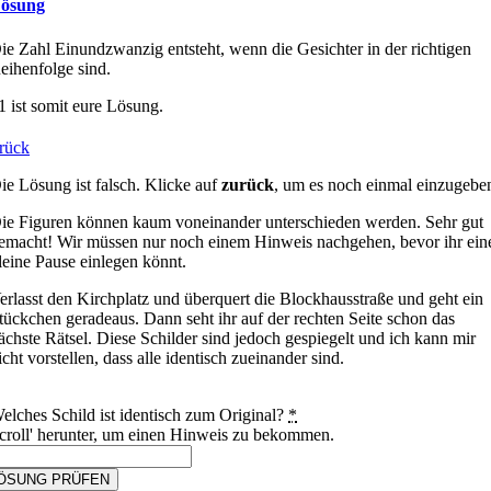
ösung
ie Zahl Einundzwanzig entsteht, wenn die Gesichter in der richtigen
eihenfolge sind.
1 ist somit eure Lösung.
rück
ie Lösung ist falsch. Klicke auf
zurück
, um es noch einmal einzugebe
ie Figuren können kaum voneinander unterschieden werden. Sehr gut
emacht! Wir müssen nur noch einem Hinweis nachgehen, bevor ihr ein
leine Pause einlegen könnt.
erlasst den Kirchplatz und überquert die Blockhausstraße und geht ein
tückchen geradeaus. Dann seht ihr auf der rechten Seite schon das
ächste Rätsel. Diese Schilder sind jedoch gespiegelt und ich kann mir
icht vorstellen, dass alle identisch zueinander sind.
elches Schild ist identisch zum Original?
*
croll' herunter, um einen Hinweis zu bekommen.
ÖSUNG PRÜFEN