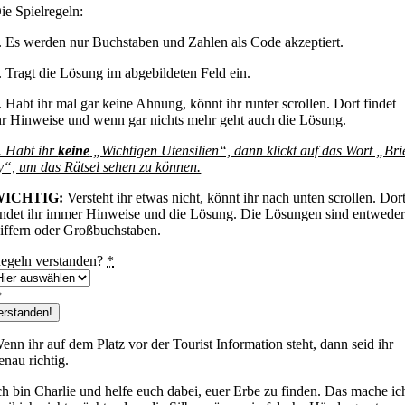
ie Spielregeln:
. Es werden nur Buchstaben und Zahlen als Code akzeptiert.
. Tragt die Lösung im abgebildeten Feld ein.
. Habt ihr mal gar keine Ahnung, könnt ihr runter scrollen. Dort findet
hr Hinweise und wenn gar nichts mehr geht auch die Lösung.
. Habt ihr
keine
„Wichtigen Utensilien“, dann klickt auf das Wort „Bri
y“, um das Rätsel sehen zu können.
WICHTIG:
Versteht ihr etwas nicht, könnt ihr nach unten scrollen. Dor
indet ihr immer Hinweise und die Lösung. Die Lösungen sind entwede
iffern oder Großbuchstaben.
egeln verstanden?
*
erstanden!
enn ihr auf dem Platz vor der Tourist Information steht, dann seid ihr
enau richtig.
ch bin Charlie und helfe euch dabei, euer Erbe zu finden. Das mache ic