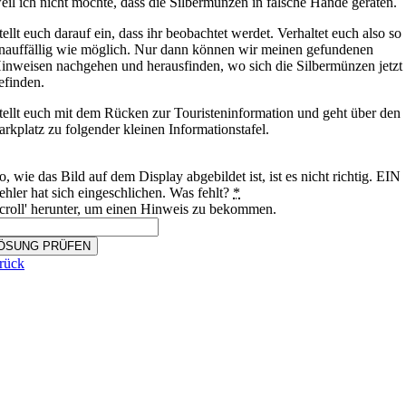
eil ich nicht möchte, dass die Silbermünzen in falsche Hände geraten.
tellt euch darauf ein, dass ihr beobachtet werdet. Verhaltet euch also so
nauffällig wie möglich. Nur dann können wir meinen gefundenen
inweisen nachgehen und herausfinden, wo sich die Silbermünzen jetzt
efinden.
tellt euch mit dem Rücken zur Touristeninformation und geht über den
arkplatz zu folgender kleinen Informationstafel.
o, wie das Bild auf dem Display abgebildet ist, ist es nicht richtig. EIN
ehler hat sich eingeschlichen. Was fehlt?
*
croll' herunter, um einen Hinweis zu bekommen.
ÖSUNG PRÜFEN
rück