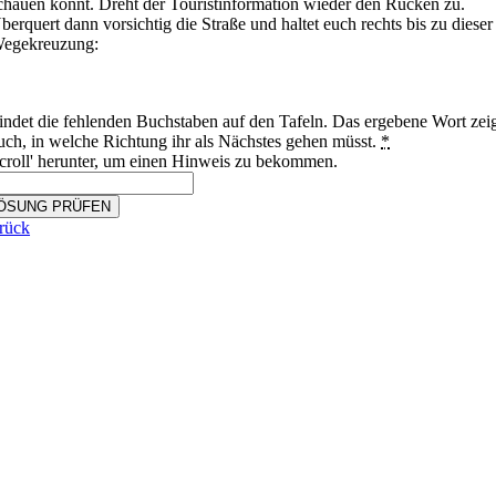
chauen könnt.
Dreht der Touristinformation wieder den Rücken zu.
berquert dann vorsichtig die Straße und haltet euch rechts bis zu dieser
egekreuzung:
indet die fehlenden Buchstaben auf den Tafeln. Das ergebene Wort zei
uch, in welche Richtung ihr als Nächstes gehen müsst.
*
croll' herunter, um einen Hinweis zu bekommen.
ÖSUNG PRÜFEN
rück