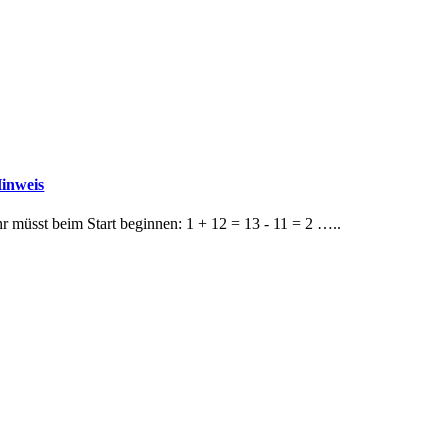
inweis
hr müsst beim Start beginnen: 1 + 12 = 13 - 11 = 2 …..