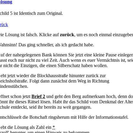
ösung
child 5 ist Identisch zum Original.
rück
ie Lösung ist falsch. Klicke auf
zurück
, um es noch einmal einzugebe
ahnsinn! Das ging schneller, als ich gedacht habe.
uf der nahegelegenen Bank können Sie jetzt eine kleine Pause einlegen
asst euch nur nicht zu viel Zeit. Auch wenn es euer Vermächtnis ist, se
hr nicht die Einzigen, die einen Silberschatz haben wollen.
eht jetzt wieder die Blockhausstraße hinunter zurück zur
eichshofstraße. Folgt dann zunächst dem Weg in Richtung
indenstübchen.
ffnet schon jetzt
Brief 2
und geht den Berg aufmerksam hoch, denn do
önnt ihr dieses Rätsel lösen. Habt ihr das Schild vom Denkmal der Alte
chule entdeckt, seid ihr bereits zu weit gegangen.
ntschlüsselt die Botschaft ringsherum mit Hilfe der Informationstafel.
ebt die Lösung als Zahl ein
*
croll' herunter, um einen Hinweis zu bekommen.