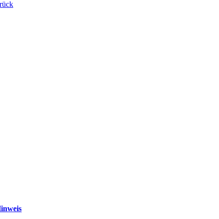
rück
inweis