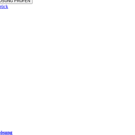
ÖSUNG PRÜFEN
rück
ösung