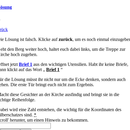
ösung
A
rück
ie Lösung ist falsch. Klicke auf
zurück
, um es noch einmal einzugebe
eht den Berg weiter hoch, haltet euch dabei links, um die Treppe zur
irche hoch zugehen.
ffnet jetzt
Brief 1
aus den wichtigen Utensilien. Habt ihr keine Briefe,
ann klickt auf das Wort „
Brief 1
“
ür die Lösung müsst ihr nicht nur um die Ecke denken, sondern auch
ehen. Die erste Tür bringt euch nicht zum Ergebnis.
acht diese Gesichter an der Kirche ausfindig und bringt sie in die
ichtige Reihenfolge.
abei wird eine Zahl entstehen, die wichtig für die Koordinaten des
ilberschatzes sind.
*
croll' herunter, um einen Hinweis zu bekommen.